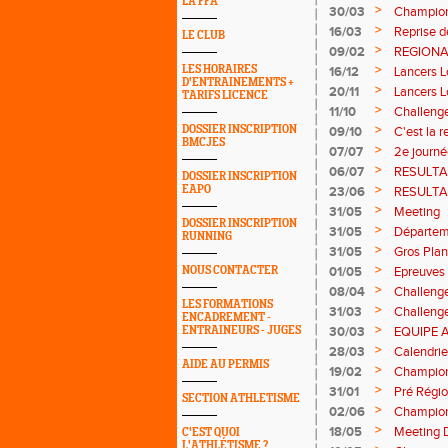
LA FFA
>
30/03
Champion
>
16/03
Reprise d
LE CLUB
>
09/02
REGIONA
>
LES HORAIRES
16/12
Lancers 
D'ENTRAINEMENTS +
>
20/11
Lancers 
TARIFS LICENCE
>
11/10
Challeng
>
DOSSIER INSCRIPTION
09/10
C'est la r
BMCJES
>
07/07
2e journ
>
06/07
RESULTA
DOSSIER INSCRIPTION
>
EAPO
23/06
RESULTA
>
31/05
Meeting
DOSSIER INSCRIPTION
>
31/05
Départem
RUNNING
>
31/05
Gros Plan 
>
NOUS CONTACTER
01/05
Epreuves
>
08/04
Challenge
LES FORMATIONS
>
31/03
Challeng
ENCADREMENT -
>
ENTRAINEURS - JUGES
30/03
EQUIPE 
>
28/03
Calendrier
AIDE AU PERMIS
>
19/02
Champion
>
31/01
Pré Régi
SECTION ATHLETISME
>
02/06
Champion
>
18/05
Meeting D
C'EST QUOI
L'ATHLÉTISME ?