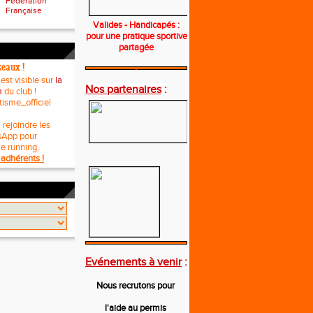
Fédération
Française
Valides - Handicapés :
pour une pratique sportive
partagée
seaux !
---
 est visible sur
la
Nos partenaires
:
m
du club !
tisme_officiel
 rejoindre les
sApp pour
le running,
adhérents !
---
Evénements à venir
:
Nous recrutons pour
l'aide au permis