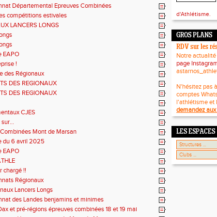
nat Départemental Epreuves Combinées
d'Athlétisme.
es compétitions estivales
UX LANCERS LONGS
Longs
GROS PLANS
Longs
RDV sur les ré
e EAPO
Notre actualité
page Instagra
eprise !
astarnos_athle
ée des Régionaux
TS DES REGIONAUX
N'hésitez pas à
TS DES REGIONAUX
comptes What
l'athlétisme et 
demandez aux 
entaux CJES
sur...
 Combinées Mont de Marsan
LES ESPACES
 du 6 avril 2025
e EAPO
ATHLE
 chargé !!
nats Régionaux
onaux Lancers Longs
nat des Landes benjamins et minimes
ax et pré-régions épreuves combinées 18 et 19 mai