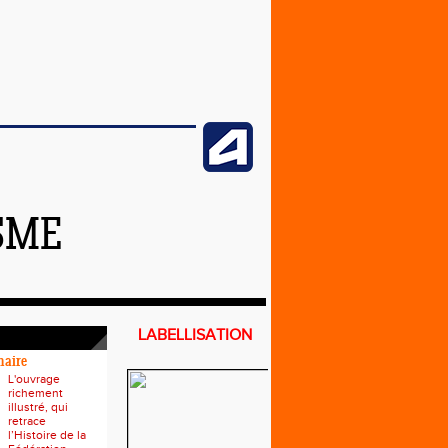
SME
LABELLISATION
naire
L'ouvrage
richement
illustré, qui
retrace
l’Histoire de la