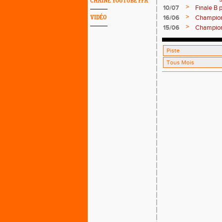
CHAINE YOUTUBE FFA
>
10/07
Finale B p
>
16/06
Champion
VIDÉO
>
15/06
Champion