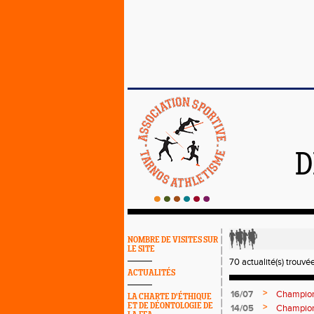
D
NOMBRE DE VISITES SUR
LE SITE
70 actualité(s) trouvée
ACTUALITÉS
>
16/07
Champion
LA CHARTE D'ÉTHIQUE
ET DE DÉONTOLOGIE DE
>
14/05
Champion