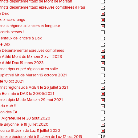
nats départementaux de Mont de Marsan
nats départementaux épreuves combinées à Pau
e Dax
 lancers longs
ats régionaux lancers et longueur
cords persos !
entaux de lancers à Dax
lé Dax
e Départemental Epreuves combinées
 Athlé Mont de Marsan 2 avril 2023
e Athlé Dax 19 mars 2023
at dptx et pré régionaux en salle
uip'athlé Mt de Marsan 16 octobre 2021
lé 10 oct 2021
at régionaux à AGEN le 26 juilet 2021
e Ben min à DAX le 20/06/2021
nat dptx Mt de Marsan 29 mai 2021
du club !!
ion des EA
 Aigrefeuille le 30 août 2020
e Bayonne le 19 juillet 2020
ourse St Jean de Luz 11 juillet 2020
gionale équipe athlé à St Jean de Luz 12 oct 2019
(1)