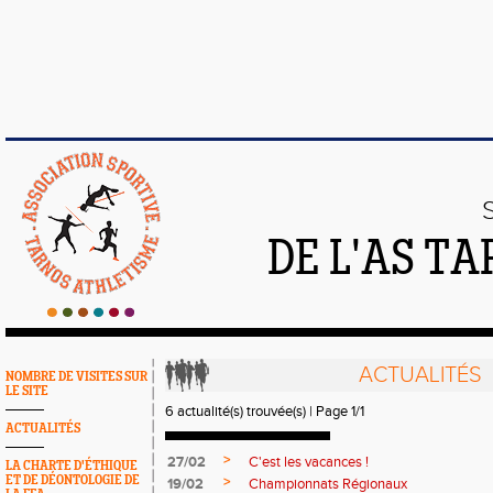
DE L'AS T
ACTUALITÉS
NOMBRE DE VISITES SUR
LE SITE
6 actualité(s) trouvée(s) | Page 1/1
ACTUALITÉS
>
27/02
C'est les vacances !
LA CHARTE D'ÉTHIQUE
ET DE DÉONTOLOGIE DE
>
19/02
Championnats Régionaux