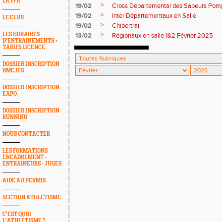
LA FFA
>
19/02
Cross Départemental des Sapeurs Pomp
>
19/02
Inter Départementaux en Salle
LE CLUB
>
19/02
Chibertrail
>
LES HORAIRES
13/02
Régionaux en salle 1&2 Février 2025
D'ENTRAINEMENTS +
TARIFS LICENCE
DOSSIER INSCRIPTION
BMCJES
DOSSIER INSCRIPTION
EAPO
DOSSIER INSCRIPTION
RUNNING
NOUS CONTACTER
LES FORMATIONS
ENCADREMENT -
ENTRAINEURS - JUGES
AIDE AU PERMIS
SECTION ATHLETISME
C'EST QUOI
L'ATHLÉTISME ?