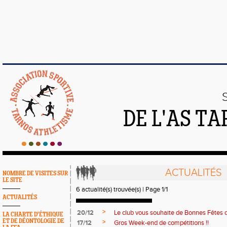
DE L'AS T
ACTUALITÉS
NOMBRE DE VISITES SUR
LE SITE
6 actualité(s) trouvée(s) | Page 1/1
ACTUALITÉS
>
20/12
Le club vous souhaite de Bonnes Fêtes de
LA CHARTE D'ÉTHIQUE
ET DE DÉONTOLOGIE DE
>
17/12
Gros Week-end de compétitions !!