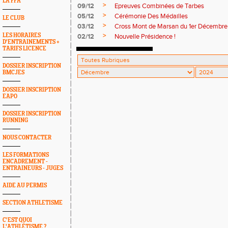
LA FFA
>
09/12
Epreuves Combinées de Tarbes
>
05/12
Cérémonie Des Médailles
LE CLUB
>
03/12
Cross Mont de Marsan du 1er Décembr
>
LES HORAIRES
02/12
Nouvelle Présidence !
D'ENTRAINEMENTS +
TARIFS LICENCE
DOSSIER INSCRIPTION
BMCJES
DOSSIER INSCRIPTION
EAPO
DOSSIER INSCRIPTION
RUNNING
NOUS CONTACTER
LES FORMATIONS
ENCADREMENT -
ENTRAINEURS - JUGES
AIDE AU PERMIS
SECTION ATHLETISME
C'EST QUOI
L'ATHLÉTISME ?