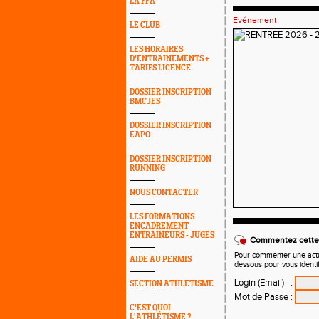
LA FFA
Evénement
LE CLUB
LES HORAIRES
D'ENTRAINEMENTS +
TARIFS LICENCE
DOSSIER INSCRIPTION
BMCJES
DOSSIER INSCRIPTION
EAPO
DOSSIER INSCRIPTION
RUNNING
NOUS CONTACTER
LES FORMATIONS
ENCADREMENT -
ENTRAINEURS - JUGES
Commentez cette 
Pour commenter une actual
AIDE AU PERMIS
dessous pour vous identi
Login (Email)
:
SECTION ATHLETISME
Mot de Passe
:
C'EST QUOI
L'ATHLÉTISME ?