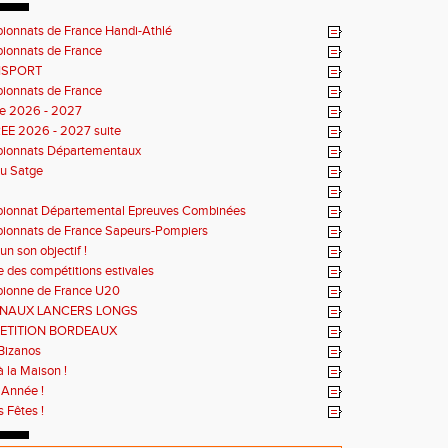
onnats de France Handi-Athlé
ionnats de France
ISPORT
ionnats de France
e 2026 - 2027
EE 2026 - 2027 suite
ionnats Départementaux
du Satge
ionnat Départemental Epreuves Combinées
onnats de France Sapeurs-Pompiers
un son objectif !
e des compétitions estivales
ionne de France U20
ONAUX LANCERS LONGS
ETITION BORDEAUX
Bizanos
à la Maison !
Année !
 Fêtes !