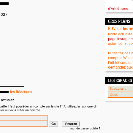
d'Athlétisme.
GROS PLANS
RDV sur les ré
Notre actualité
page Instagra
astarnos_athle
N'hésitez pas à
comptes What
l'athlétisme et 
demandez aux 
LES ESPACES
les Réactions
actualité
ité il faut posséder un compte sur le site FFA, utilisez la rubrique ci-
fier ou vous créer un compte.
|
mot de passe oublié ?