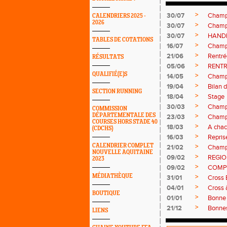
>
30/07
Champi
CALENDRIERS 2025 -
2026
>
30/07
Champ
>
30/07
HAND
TABLES DE COTATIONS
>
16/07
Champ
>
21/06
Rentré
RÉSULTATS
>
05/06
RENTR
QUALIFIÉ(E)S
>
14/05
Champ
>
19/04
Bilan 
SECTION RUNNING
>
18/04
Stage
>
30/03
Champ
COMMISSION
DÉPARTEMENTALE DES
>
23/03
Champi
COURSES HORS STADE 40
>
18/03
A chac
(CDCHS)
>
16/03
Repris
CALENDRIER COMPLET
>
21/02
Champ
NOUVELLE AQUITAINE
>
09/02
REGI
2023
>
09/02
COMP
MÉDIATHÈQUE
>
31/01
Cross 
>
04/01
Cross 
BOUTIQUE
>
01/01
Bonne 
>
21/12
Bonnes
LIENS