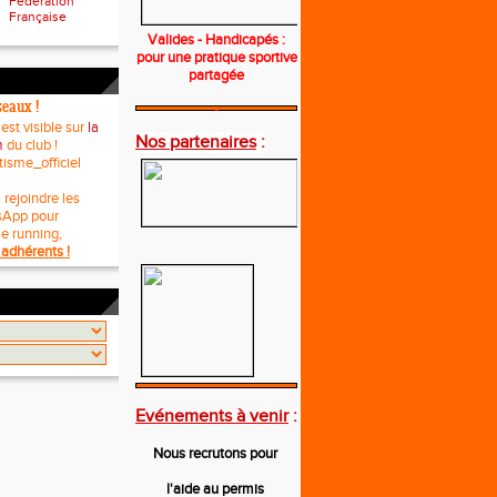
Fédération
Française
Valides - Handicapés :
pour une pratique sportive
partagée
seaux !
---
 est visible sur
la
Nos partenaires
:
m
du club !
tisme_officiel
 rejoindre les
sApp pour
le running,
adhérents !
---
Evénements à venir
:
Nous recrutons pour
l'aide au permis