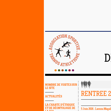
D
NOMBRE DE VISITES SUR
LE SITE
RENTREE 20
ACTUALITÉS
LA CHARTE D'ÉTHIQUE
ET DE DÉONTOLOGIE DE
5 Juin 2026 - Laouna Magal