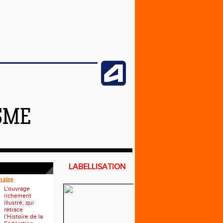
SME
LABELLISATION
naire
L'ouvrage
richement
illustré, qui
retrace
l’Histoire de la