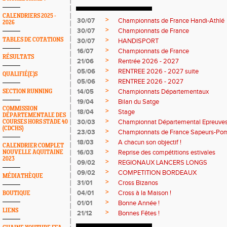
CALENDRIERS 2025 -
>
30/07
Championnats de France Handi-Athlé
2026
>
30/07
Championnats de France
>
TABLES DE COTATIONS
30/07
HANDISPORT
>
16/07
Championnats de France
RÉSULTATS
>
21/06
Rentrée 2026 - 2027
>
05/06
RENTREE 2026 - 2027 suite
QUALIFIÉ(E)S
>
05/06
RENTREE 2026 - 2027
>
14/05
Championnats Départementaux
SECTION RUNNING
>
19/04
Bilan du Satge
COMMISSION
>
18/04
Stage
DÉPARTEMENTALE DES
>
30/03
Championnat Départemental Epreuve
COURSES HORS STADE 40
(CDCHS)
>
23/03
Championnats de France Sapeurs-Pom
>
18/03
A chacun son objectif !
CALENDRIER COMPLET
>
16/03
Reprise des compétitions estivales
NOUVELLE AQUITAINE
2023
>
09/02
REGIONAUX LANCERS LONGS
>
09/02
COMPETITION BORDEAUX
MÉDIATHÈQUE
>
31/01
Cross Bizanos
>
04/01
Cross à la Maison !
BOUTIQUE
>
01/01
Bonne Année !
LIENS
>
21/12
Bonnes Fêtes !