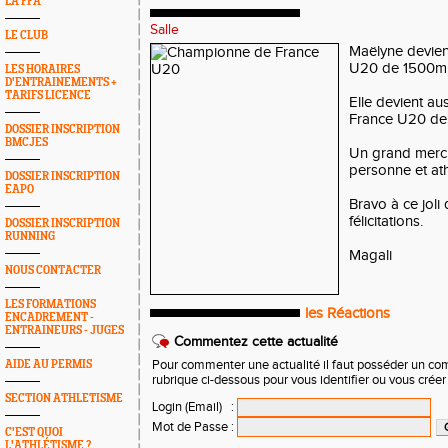
LA FFA
Salle
LE CLUB
Maëlyne devie
U20 de 1500m 
LES HORAIRES
D'ENTRAINEMENTS +
TARIFS LICENCE
Elle devient a
France U20 de
DOSSIER INSCRIPTION
BMCJES
Un grand merci 
personne et ath
DOSSIER INSCRIPTION
EAPO
Bravo à ce joli
félicitations.
DOSSIER INSCRIPTION
RUNNING
Magali
NOUS CONTACTER
LES FORMATIONS
les Réactions
ENCADREMENT -
ENTRAINEURS - JUGES
Commentez cette actualité
AIDE AU PERMIS
Pour commenter une actualité il faut posséder un compt
rubrique ci-dessous pour vous identifier ou vous crée
SECTION ATHLETISME
Login (Email)
:
Mot de Passe
:
C'EST QUOI
L'ATHLÉTISME ?