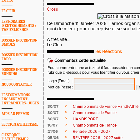
LA FFA
Cross
LE CLUB
LES HORAIRES
Ce Dimanche 11 Janvier 2026, Tarnos organise
D'ENTRAINEMENTS +
quoi de mieux pour une reprise et se souhait
TARIFS LICENCE
A très vite...
DOSSIER INSCRIPTION
Le Club
BMCJES
les Réactions
DOSSIER INSCRIPTION
EAPO
Commentez cette actualité
Pour commenter une actualité il faut posséder un compt
DOSSIER INSCRIPTION
rubrique ci-dessous pour vous identifier ou vous crée
RUNNING
Login (Email)
:
NOUS CONTACTER
Mot de Passe
:
LES FORMATIONS
ENCADREMENT -
ENTRAINEURS - JUGES
>
30/07
Championnats de France Handi-Athlé
>
30/07
Championnats de France
AIDE AU PERMIS
>
30/07
HANDISPORT
>
SECTION ATHLETISME
16/07
Championnats de France
>
21/06
Rentrée 2026 - 2027
C'EST QUOI
>
05/06
RENTREE 2026 - 2027 suite
L'ATHLÉTISME ?