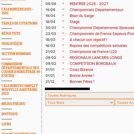
>
05/06
RENTREE 2026 - 2027
>
CALENDRIERS 2025 -
14/05
Championnats Départementaux
2026
>
19/04
Bilan du Satge
>
18/04
Stage
TABLES DE COTATIONS
>
30/03
Championnat Départemental Epreuve
>
23/03
Championnats de France Sapeurs-Pom
RÉSULTATS
>
18/03
A chacun son objectif !
QUALIFIÉ(E)S
>
16/03
Reprise des compétitions estivales
>
21/02
Championne de France U20
SECTION RUNNING
>
09/02
REGIONAUX LANCERS LONGS
>
09/02
COMPETITION BORDEAUX
COMMISSION
DÉPARTEMENTALE DES
>
31/01
Cross Bizanos
COURSES HORS STADE 40
>
01/01
Bonne Année !
(CDCHS)
>
21/12
Bonnes Fêtes !
CALENDRIER COMPLET
NOUVELLE AQUITAINE
2023
MÉDIATHÈQUE
BOUTIQUE
LIENS