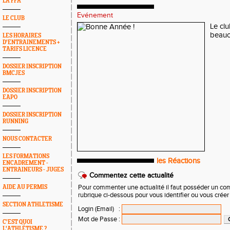
LA FFA
Evénement
LE CLUB
Le cl
beauc
LES HORAIRES
D'ENTRAINEMENTS +
TARIFS LICENCE
DOSSIER INSCRIPTION
BMCJES
DOSSIER INSCRIPTION
EAPO
DOSSIER INSCRIPTION
RUNNING
NOUS CONTACTER
LES FORMATIONS
les Réactions
ENCADREMENT -
ENTRAINEURS - JUGES
Commentez cette actualité
AIDE AU PERMIS
Pour commenter une actualité il faut posséder un compt
rubrique ci-dessous pour vous identifier ou vous crée
SECTION ATHLETISME
Login (Email)
:
Mot de Passe
:
C'EST QUOI
L'ATHLÉTISME ?