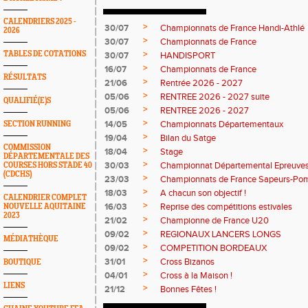
CALENDRIERS 2025 -
>
30/07
Championnats de France Handi-Athlé
2026
>
30/07
Championnats de France
>
TABLES DE COTATIONS
30/07
HANDISPORT
>
16/07
Championnats de France
RÉSULTATS
>
21/06
Rentrée 2026 - 2027
>
05/06
RENTREE 2026 - 2027 suite
QUALIFIÉ(E)S
>
05/06
RENTREE 2026 - 2027
>
14/05
Championnats Départementaux
SECTION RUNNING
>
19/04
Bilan du Satge
COMMISSION
>
18/04
Stage
DÉPARTEMENTALE DES
>
30/03
Championnat Départemental Epreuve
COURSES HORS STADE 40
(CDCHS)
>
23/03
Championnats de France Sapeurs-Pom
>
18/03
A chacun son objectif !
CALENDRIER COMPLET
>
16/03
Reprise des compétitions estivales
NOUVELLE AQUITAINE
2023
>
21/02
Championne de France U20
>
09/02
REGIONAUX LANCERS LONGS
MÉDIATHÈQUE
>
09/02
COMPETITION BORDEAUX
>
31/01
Cross Bizanos
BOUTIQUE
>
04/01
Cross à la Maison !
LIENS
>
21/12
Bonnes Fêtes !