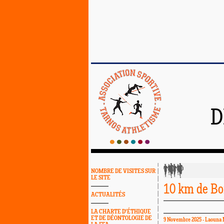
D
NOMBRE DE VISITES SUR
LE SITE
10 km de B
ACTUALITÉS
LA CHARTE D'ÉTHIQUE
ET DE DÉONTOLOGIE DE
9 Novembre 2025 - Laouna 