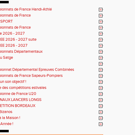
onnats de France Handi-Athlé
ionnats de France
ISPORT
ionnats de France
e 2026 - 2027
EE 2026 - 2027 suite
EE 2026 - 2027
ionnats Départementaux
du Satge
ionnat Départemental Epreuves Combinées
onnats de France Sapeurs-Pompiers
un son objectif !
e des compétitions estivales
ionne de France U20
ONAUX LANCERS LONGS
ETITION BORDEAUX
Bizanos
à la Maison !
Année !