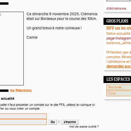
d'Athlétisme.
Ce dimanche 9 novembre 2025, Clémence
était sur Bordeaux pour la course des 10km.
GROS PLANS
Un grand bravo à notre runneuse !
RDV sur les ré
Notre actualité
Carine
page Instagra
astarnos_athle
N'hésitez pas à
comptes What
l'athlétisme et 
demandez aux 
LES ESPACES
les Réactions
actualité
ité il faut posséder un compte sur le site FFA, utilisez la rubrique ci-
fier ou vous créer un compte.
|
mot de passe oublié ?