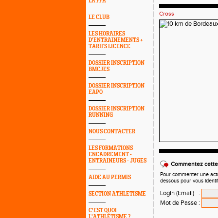
LA FFA
Cross
LE CLUB
LES HORAIRES
D'ENTRAINEMENTS +
TARIFS LICENCE
DOSSIER INSCRIPTION
BMCJES
DOSSIER INSCRIPTION
EAPO
DOSSIER INSCRIPTION
RUNNING
NOUS CONTACTER
LES FORMATIONS
ENCADREMENT -
ENTRAINEURS - JUGES
Commentez cette 
Pour commenter une actual
AIDE AU PERMIS
dessous pour vous identi
Login (Email)
:
SECTION ATHLETISME
Mot de Passe
:
C'EST QUOI
L'ATHLÉTISME ?