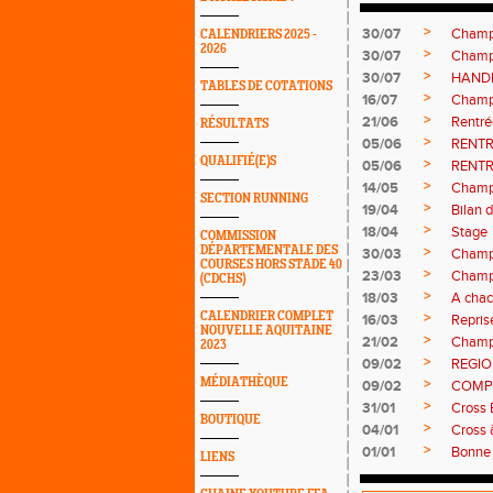
>
30/07
Champi
CALENDRIERS 2025 -
2026
>
30/07
Champ
>
30/07
HAND
TABLES DE COTATIONS
>
16/07
Champ
>
21/06
Rentré
RÉSULTATS
>
05/06
RENTR
QUALIFIÉ(E)S
>
05/06
RENTR
>
14/05
Champ
SECTION RUNNING
>
19/04
Bilan 
>
18/04
Stage
COMMISSION
DÉPARTEMENTALE DES
>
30/03
Champ
COURSES HORS STADE 40
>
23/03
Champi
(CDCHS)
>
18/03
A chac
CALENDRIER COMPLET
>
16/03
Repris
NOUVELLE AQUITAINE
>
21/02
Champ
2023
>
09/02
REGI
MÉDIATHÈQUE
>
09/02
COMP
>
31/01
Cross 
BOUTIQUE
>
04/01
Cross 
>
01/01
Bonne 
LIENS