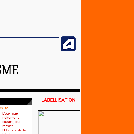
SME
LABELLISATION
naire
L'ouvrage
richement
illustré, qui
retrace
l’Histoire de la