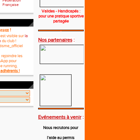
Fédération
Française
Valides - Handicapés :
pour une pratique sportive
partagée
seaux !
---
 est visible sur
la
Nos partenaires
:
m
du club !
tisme_officiel
 rejoindre les
sApp pour
le running,
adhérents !
---
Evénements à venir
:
Nous recrutons pour
l'aide au permis