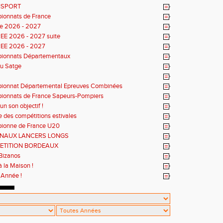
ISPORT
ionnats de France
e 2026 - 2027
EE 2026 - 2027 suite
EE 2026 - 2027
ionnats Départementaux
du Satge
ionnat Départemental Epreuves Combinées
onnats de France Sapeurs-Pompiers
un son objectif !
e des compétitions estivales
ionne de France U20
ONAUX LANCERS LONGS
ETITION BORDEAUX
Bizanos
à la Maison !
Année !