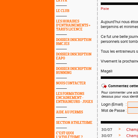
LA FFA
Piste
LE CLUB
LES HORAIRES
Aujourd'hui nous étio
D'ENTRAINEMENTS +
benjamins et minimes
TARIFS LICENCE
Ce fut une belle journ
DOSSIER INSCRIPTION
personnels sont tombé
BMCJES
Tous les entraineurs s
DOSSIER INSCRIPTION
EAPO
Vivement la prochaine
DOSSIER INSCRIPTION
Magali
RUNNING
NOUS CONTACTER
Commentez cette 
Pour commenter une actual
LES FORMATIONS
dessous pour vous identi
ENCADREMENT -
ENTRAINEURS - JUGES
Login (Email)
:
Mot de Passe
:
AIDE AU PERMIS
SECTION ATHLETISME
>
30/07
Champi
C'EST QUOI
>
30/07
Champ
L'ATHLÉTISME ?