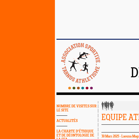
D
NOMBRE DE VISITES SUR
LE SITE
EQUIPE AT
ACTUALITÉS
LA CHARTE D'ÉTHIQUE
ET DE DÉONTOLOGIE DE
30 Mars 2025 - Laouna Maga