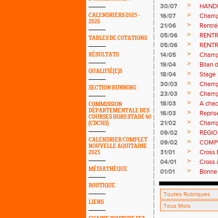
>
30/07
HAND
>
CALENDRIERS 2025 -
16/07
Champ
2026
>
21/06
Rentré
>
05/06
RENTR
TABLES DE COTATIONS
>
05/06
RENTR
>
14/05
Champ
RÉSULTATS
>
19/04
Bilan 
QUALIFIÉ(E)S
>
18/04
Stage
>
30/03
Champ
SECTION RUNNING
>
23/03
Champi
>
18/03
A chac
COMMISSION
DÉPARTEMENTALE DES
>
16/03
Repris
COURSES HORS STADE 40
>
21/02
Champ
(CDCHS)
>
09/02
REGI
CALENDRIER COMPLET
>
09/02
COMP
NOUVELLE AQUITAINE
>
31/01
Cross 
2023
>
04/01
Cross 
MÉDIATHÈQUE
>
01/01
Bonne 
BOUTIQUE
LIENS