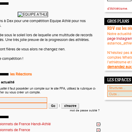
d'Athlétisme.
ns à Dax pour une compétition Equipe Athlé pour nos
GROS PLANS
.
RDV sur les ré
Notre actualité
ée sous le soleil lors de laquelle une multitude de records
page Instagra
s. Une très jolie preuve de la progression des athlètes.
astarnos_athle
ont fières de vous alors ne changez rien.
N'hésitez pas à
comptes What
 compétition !
l'athlétisme et 
demandez aux 
les Réactions
LES ESPACES
actualité
ité il faut posséder un compte sur le site FFA, utilisez la rubrique ci-
fier ou vous créer un compte.
|
mot de passe oublié ?
onnats de France Handi-Athlé
ionnats de France