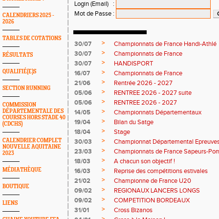
Login (Email)
:
Mot de Passe
:
CALENDRIERS 2025 -
2026
TABLES DE COTATIONS
>
30/07
Championnats de France Handi-Athlé
>
30/07
Championnats de France
RÉSULTATS
>
30/07
HANDISPORT
QUALIFIÉ(E)S
>
16/07
Championnats de France
>
21/06
Rentrée 2026 - 2027
SECTION RUNNING
>
05/06
RENTREE 2026 - 2027 suite
>
05/06
RENTREE 2026 - 2027
COMMISSION
>
DÉPARTEMENTALE DES
14/05
Championnats Départementaux
COURSES HORS STADE 40
>
19/04
Bilan du Satge
(CDCHS)
>
18/04
Stage
>
CALENDRIER COMPLET
30/03
Championnat Départemental Epreuve
NOUVELLE AQUITAINE
>
23/03
Championnats de France Sapeurs-Pom
2023
>
18/03
A chacun son objectif !
>
MÉDIATHÈQUE
16/03
Reprise des compétitions estivales
>
21/02
Championne de France U20
BOUTIQUE
>
09/02
REGIONAUX LANCERS LONGS
>
09/02
COMPETITION BORDEAUX
LIENS
>
31/01
Cross Bizanos