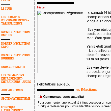
LA FFA
Piste
LE CLUB
Le samedi 14 fé
championnats r
LES HORAIRES
D'ENTRAINEMENTS +
longs à Talenc
TARIFS LICENCE
Evalyne était q
DOSSIER INSCRIPTION
poids et au dis
BMCJES
Maël était quali
DOSSIER INSCRIPTION
Yanis était qual
EAPO
Il bat d'ailleur
deux épreuves 
DOSSIER INSCRIPTION
RUNNING
10 m au poids.
NOUS CONTACTER
Evalyne devien
au poids en jun
LES FORMATIONS
champion régio
ENCADREMENT -
ENTRAINEURS - JUGES
Félicitations aux eux.
les Réactions
AIDE AU PERMIS
Commentez cette actualité
SECTION ATHLETISME
Pour commenter une actualité il faut posséder un compt
rubrique ci-dessous pour vous identifier ou vous crée
C'EST QUOI
L'ATHLÉTISME ?