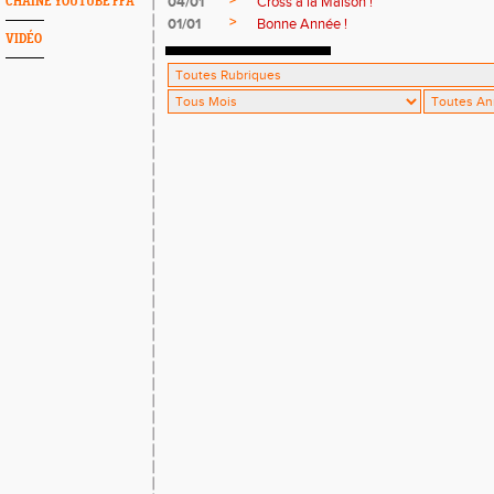
>
04/01
Cross à la Maison !
CHAINE YOUTUBE FFA
>
01/01
Bonne Année !
VIDÉO