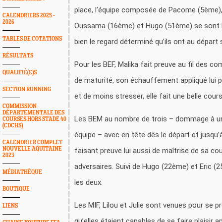
place, l’équipe composée de Pacome (5ème),
CALENDRIERS 2025 -
2026
Oussama (16ème) et Hugo (51ème) se sont b
TABLES DE COTATIONS
bien le regard déterminé qu’ils ont au départ 
RÉSULTATS
Pour les BEF, Malika fait preuve au fil des c
QUALIFIÉ(E)S
de maturité, son échauffement appliqué lui 
SECTION RUNNING
et de moins stresser, elle fait une belle cou
COMMISSION
DÉPARTEMENTALE DES
Les BEM au nombre de trois – dommage à un 
COURSES HORS STADE 40
(CDCHS)
équipe – avec en tête dès le départ et jusqu’à 
CALENDRIER COMPLET
NOUVELLE AQUITAINE
faisant preuve lui aussi de maîtrise de sa co
2023
adversaires. Suivi de Hugo (22ème) et Eric 
MÉDIATHÈQUE
les deux.
BOUTIQUE
Les MIF, Lilou et Julie sont venues pour se 
LIENS
qu’elles étaient capables de se faire plaisir ap