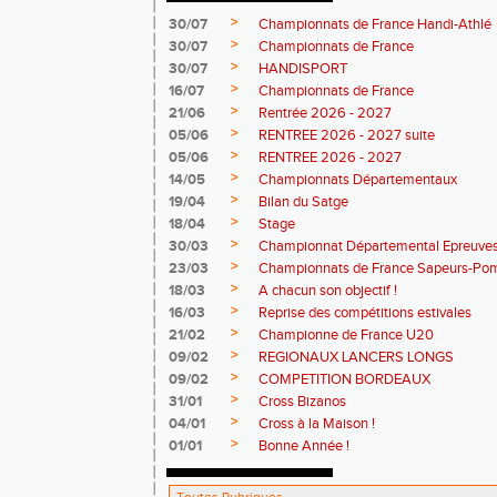
>
30/07
Championnats de France Handi-Athlé
>
30/07
Championnats de France
>
30/07
HANDISPORT
>
16/07
Championnats de France
>
21/06
Rentrée 2026 - 2027
>
05/06
RENTREE 2026 - 2027 suite
>
05/06
RENTREE 2026 - 2027
>
14/05
Championnats Départementaux
>
19/04
Bilan du Satge
>
18/04
Stage
>
30/03
Championnat Départemental Epreuve
>
23/03
Championnats de France Sapeurs-Pom
>
18/03
A chacun son objectif !
>
16/03
Reprise des compétitions estivales
>
21/02
Championne de France U20
>
09/02
REGIONAUX LANCERS LONGS
>
09/02
COMPETITION BORDEAUX
>
31/01
Cross Bizanos
>
04/01
Cross à la Maison !
>
01/01
Bonne Année !