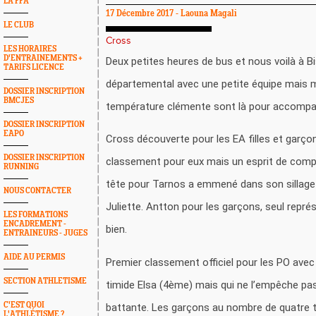
LA FFA
17 Décembre 2017 - Laouna Magali
LE CLUB
Cross
LES HORAIRES
D'ENTRAINEMENTS +
Deux petites heures de bus et nous voilà à B
TARIFS LICENCE
départemental avec une petite équipe mais mo
DOSSIER INSCRIPTION
BMCJES
température clémente sont là pour accompa
DOSSIER INSCRIPTION
EAPO
Cross découverte pour les EA filles et garç
DOSSIER INSCRIPTION
classement pour eux mais un esprit de compét
RUNNING
tête pour Tarnos a emmené dans son sillage 
NOUS CONTACTER
Juliette. Antton pour les garçons, seul représ
LES FORMATIONS
ENCADREMENT -
bien.
ENTRAINEURS - JUGES
AIDE AU PERMIS
Premier classement officiel pour les PO avec 
SECTION ATHLETISME
timide Elsa (4ème) mais qui ne l’empêche pas
C'EST QUOI
battante. Les garçons au nombre de quatre 
L'ATHLÉTISME ?