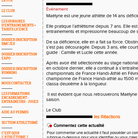
LA FFA
Evénement
LE CLUB
Maëlyne est une jeune athlète de 14 ans défici
LES HORAIRES
D'ENTRAINEMENTS +
Elle pratique l’athlétisme depuis 7 ans. Elle es
TARIFS LICENCE
entrainements et impressionne beaucoup de
DOSSIER INSCRIPTION
De sa déficience, elle en a fait sa force. Obstin
BMCJES
s’est pas découragée. Depuis 3 ans, elle co
guide : Camille et Lucile cette année.
DOSSIER INSCRIPTION
EAPO
Après avoir été sélectionnée au stage national
en octobre dernier, elle a continué à s’entraîne
DOSSIER INSCRIPTION
RUNNING
championnats de France Handi-Athlé en Févrie
championne de France Handi-athlé au 1500 m e
NOUS CONTACTER
classa deuxième à la longueur.
LES FORMATIONS
Il est évident que nous retrouverons Maëlyne 
ENCADREMENT -
saison.
ENTRAINEURS - JUGES
Le Club
AIDE AU PERMIS
les Réactions
SECTION ATHLETISME
Commentez cette actualité
Pour commenter une actualité il faut posséder un compt
C'EST QUOI
L'ATHLÉTISME ?
rubrique ci-dessous pour vous identifier ou vous crée