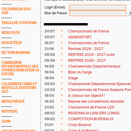
Login (Email)
:
CALENDRIERS 2025 -
Mot de Passe
:
2026
TABLES DE COTATIONS
>
30/07
Championnats de France
RÉSULTATS
>
30/07
HANDISPORT
>
16/07
Championnats de France
QUALIFIÉ(E)S
>
21/06
Rentrée 2026 - 2027
SECTION RUNNING
>
05/06
RENTREE 2026 - 2027 suite
>
05/06
RENTREE 2026 - 2027
COMMISSION
>
14/05
Championnats Départementaux
DÉPARTEMENTALE DES
COURSES HORS STADE 40
>
19/04
Bilan du Satge
(CDCHS)
>
18/04
Stage
>
30/03
Championnat Départemental Epreuve
CALENDRIER COMPLET
NOUVELLE AQUITAINE
>
23/03
Championnats de France Sapeurs-Pom
2023
>
18/03
A chacun son objectif !
>
16/03
Reprise des compétitions estivales
MÉDIATHÈQUE
>
21/02
Championne de France U20
BOUTIQUE
>
09/02
REGIONAUX LANCERS LONGS
>
09/02
COMPETITION BORDEAUX
LIENS
>
31/01
Cross Bizanos
>
04/01
Cross à la Maison !