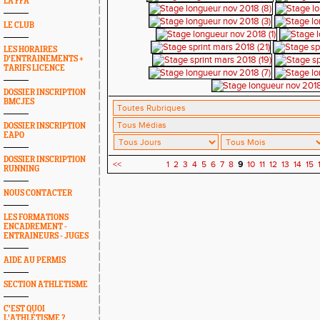
LA FFA
LE CLUB
LES HORAIRES
D'ENTRAINEMENTS +
TARIFS LICENCE
DOSSIER INSCRIPTION
BMCJES
DOSSIER INSCRIPTION
EAPO
DOSSIER INSCRIPTION
<<
1
2
3
4
5
6
7
8
9
10
11
12
13
14
15
RUNNING
NOUS CONTACTER
LES FORMATIONS
ENCADREMENT -
ENTRAINEURS - JUGES
AIDE AU PERMIS
SECTION ATHLETISME
C'EST QUOI
L'ATHLÉTISME ?