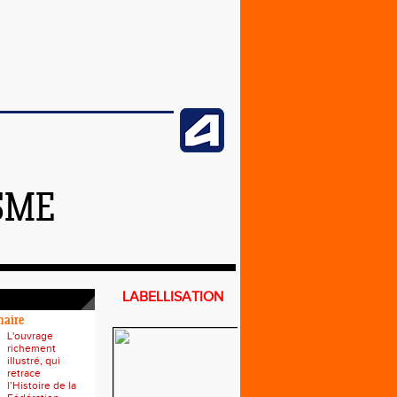
SME
LABELLISATION
naire
L'ouvrage
richement
illustré, qui
retrace
l’Histoire de la