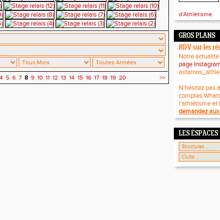
d'Athlétisme.
GROS PLANS
RDV sur les ré
Notre actualité
page Instagra
astarnos_athle
4
5
6
7
8
9
10
11
12
13
14
15
16
17
18
19
20
>>
N'hésitez pas à
comptes What
l'athlétisme et 
demandez aux 
LES ESPACES