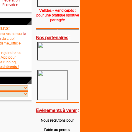
Fédération
Française
Valides - Handicapés :
pour une pratique sportive
partagée
seaux !
---
 est visible sur
la
Nos partenaires
:
m
du club !
tisme_officiel
 rejoindre les
sApp pour
le running,
adhérents !
---
Evénements à venir
:
Nous recrutons pour
l'aide au permis