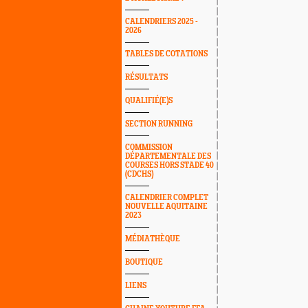
CALENDRIERS 2025 -
2026
TABLES DE COTATIONS
RÉSULTATS
QUALIFIÉ(E)S
SECTION RUNNING
COMMISSION
DÉPARTEMENTALE DES
COURSES HORS STADE 40
(CDCHS)
CALENDRIER COMPLET
NOUVELLE AQUITAINE
2023
MÉDIATHÈQUE
BOUTIQUE
LIENS