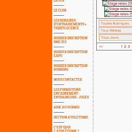
LA FFA
LE CLUB
LES HORAIRES
D'ENTRAINEMENTS +
TARIFS LICENCE
DOSSIER INSCRIPTION
BMCJES
<<
1
2
3
DOSSIER INSCRIPTION
EAPO
DOSSIER INSCRIPTION
RUNNING
NOUS CONTACTER
LES FORMATIONS
ENCADREMENT -
ENTRAINEURS - JUGES
AIDE AU PERMIS
SECTION ATHLETISME
C'EST QUOI
L'ATHLÉTISME ?