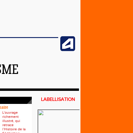
SME
LABELLISATION
naire
L'ouvrage
richement
illustré, qui
retrace
l’Histoire de la