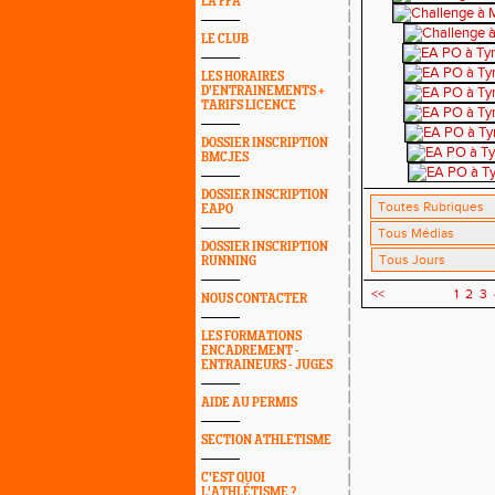
LA FFA
LE CLUB
LES HORAIRES
D'ENTRAINEMENTS +
TARIFS LICENCE
DOSSIER INSCRIPTION
BMCJES
DOSSIER INSCRIPTION
EAPO
DOSSIER INSCRIPTION
RUNNING
<<
1
2
3
NOUS CONTACTER
LES FORMATIONS
ENCADREMENT -
ENTRAINEURS - JUGES
AIDE AU PERMIS
SECTION ATHLETISME
C'EST QUOI
L'ATHLÉTISME ?