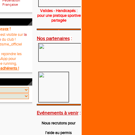
Fédération
Française
Valides - Handicapés :
pour une pratique sportive
partagée
seaux !
---
 est visible sur
la
Nos partenaires
:
m
du club !
tisme_officiel
 rejoindre les
sApp pour
le running,
adhérents !
---
Evénements à venir
:
Nous recrutons pour
l'aide au permis