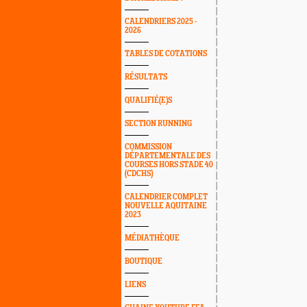
CALENDRIERS 2025 -
2026
TABLES DE COTATIONS
RÉSULTATS
QUALIFIÉ(E)S
SECTION RUNNING
COMMISSION
DÉPARTEMENTALE DES
COURSES HORS STADE 40
(CDCHS)
CALENDRIER COMPLET
NOUVELLE AQUITAINE
2023
MÉDIATHÈQUE
BOUTIQUE
LIENS