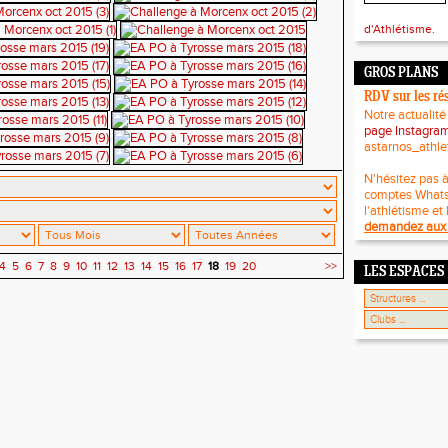
d'Athlétisme.
GROS PLANS
RDV sur les ré
Notre actualité
page Instagra
astarnos_athle
N'hésitez pas à
comptes What
l'athlétisme et 
demandez aux 
4
5
6
7
8
9
10
11
12
13
14
15
16
17
18
19
20
>>
LES ESPACES