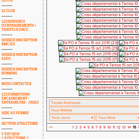
LA FFA
LE CLUB
LES HORAIRES
D'ENTRAINEMENTS +
TARIFS LICENCE
DOSSIER INSCRIPTION
BMCJES
DOSSIER INSCRIPTION
EAPO
DOSSIER INSCRIPTION
RUNNING
NOUS CONTACTER
LES FORMATIONS
ENCADREMENT -
ENTRAINEURS - JUGES
AIDE AU PERMIS
SECTION ATHLETISME
<<
1
2
3
4
5
6
7
8
9
10
11
12
13
14
15
C'EST QUOI
L'ATHLÉTISME ?