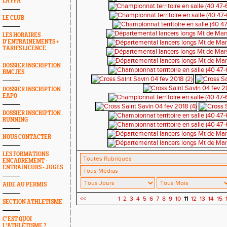
LA FFA
LE CLUB
LES HORAIRES
D'ENTRAINEMENTS +
TARIFS LICENCE
DOSSIER INSCRIPTION
BMCJES
DOSSIER INSCRIPTION
EAPO
DOSSIER INSCRIPTION
RUNNING
NOUS CONTACTER
LES FORMATIONS
ENCADREMENT -
ENTRAINEURS - JUGES
AIDE AU PERMIS
<<
1
2
3
4
5
6
7
8
9
10
11
12
13
14
15
SECTION ATHLETISME
C'EST QUOI
L'ATHLÉTISME ?