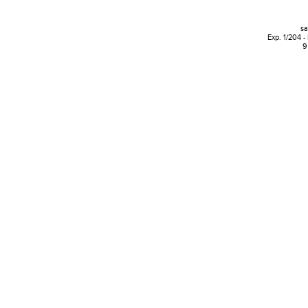
sa
Exp. 1/204 -
9