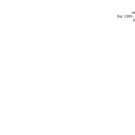
sa
Exp. 1/295 -
9