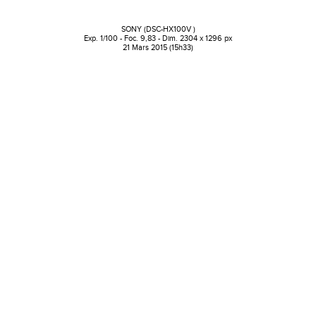
SONY (DSC-HX100V )
Exp. 1/100 - Foc. 9,83 - Dim. 2304 x 1296 px
21 Mars 2015 (15h33)