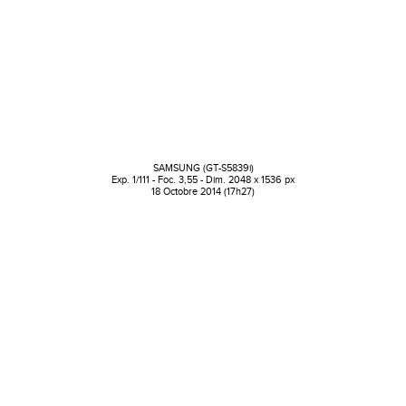
SAMSUNG (GT-S5839i)
Exp. 1/111 - Foc. 3,55 - Dim. 2048 x 1536 px
18 Octobre 2014 (17h27)