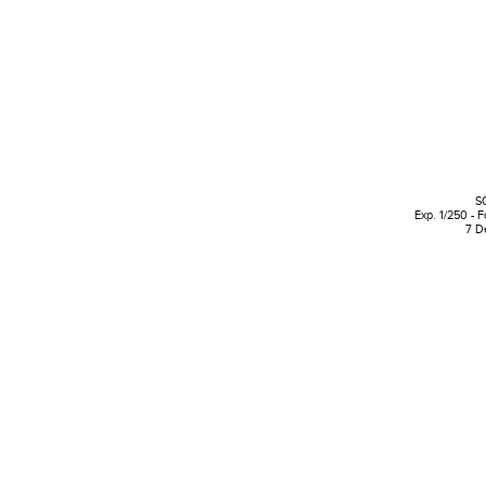
S
Exp. 1/250 - 
7 D