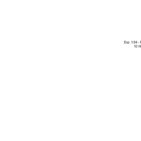
Exp. 1/34 -
10 N