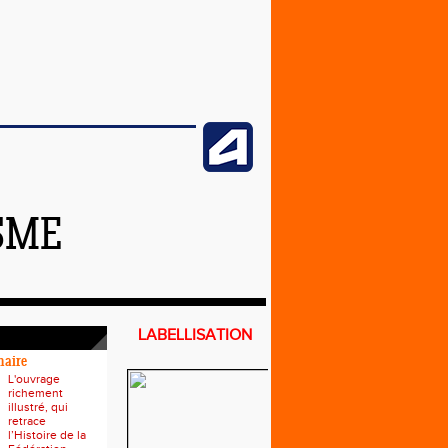
SME
LABELLISATION
naire
L'ouvrage
richement
illustré, qui
retrace
l’Histoire de la