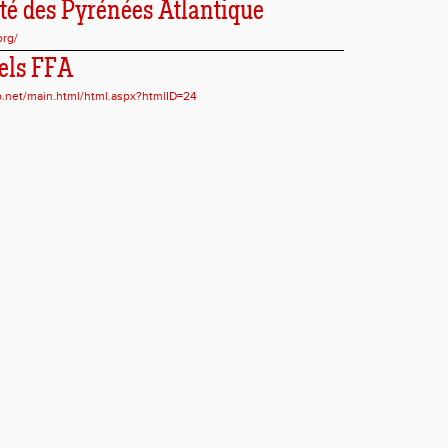
ité des Pyrénées Atlantique
org/
iels FFA
sp.net/main.html/html.aspx?htmlID=24