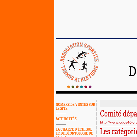
D
NOMBRE DE VISITES SUR
LE SITE
Comité dép
ACTUALITÉS
http://www.cdos40.or
LA CHARTE D'ÉTHIQUE
Les catégori
ET DE DÉONTOLOGIE DE