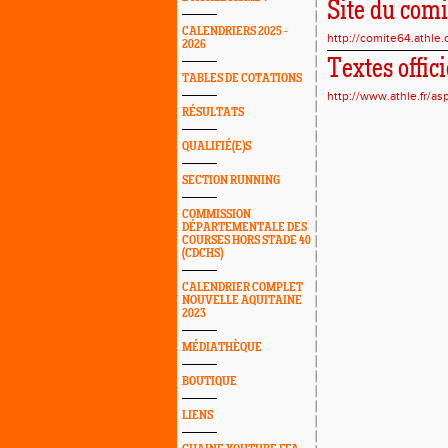
Site du com
CALENDRIERS 2025 -
http://comite64.athle.
2026
Textes offic
TABLES DE COTATIONS
http://www.athle.fr/a
RÉSULTATS
QUALIFIÉ(E)S
SECTION RUNNING
COMMISSION
DÉPARTEMENTALE DES
COURSES HORS STADE 40
(CDCHS)
CALENDRIER COMPLET
NOUVELLE AQUITAINE
2023
MÉDIATHÈQUE
BOUTIQUE
LIENS