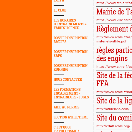
LA FFA
https://www.athle.fr/
Mairie de T
LE CLUB
https://www.ville-tarno
LES HORAIRES
D'ENTRAINEMENTS +
Règlement de
TARIFS LICENCE
http://www.athle.fr/as
DOSSIER INSCRIPTION
materiels-athle.pdf
BMCJES
règles parti
DOSSIER INSCRIPTION
EAPO
des engins
DOSSIER INSCRIPTION
https://www.athle.fr/
RUNNING
Site de la f
NOUS CONTACTER
FFA
LES FORMATIONS
http://www.athle.fr/in
ENCADREMENT -
ENTRAINEURS - JUGES
Site de la 
AIDE AU PERMIS
http://athlelana.com/
Site du com
SECTION ATHLETISME
http://cd40.athle.org/
C'EST QUOI
L'ATHLÉTISME ?