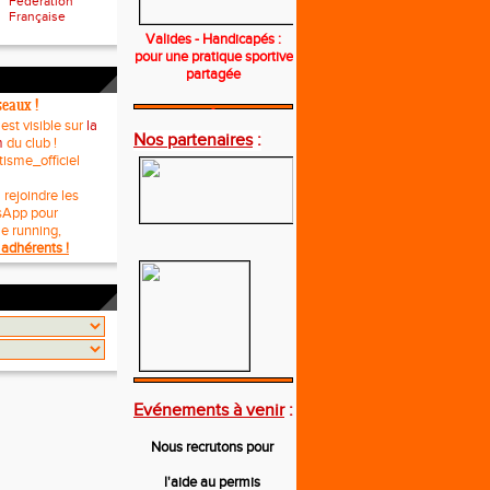
Fédération
Française
Valides - Handicapés :
pour une pratique sportive
partagée
seaux !
---
 est visible sur
la
Nos partenaires
:
m
du club !
tisme_officiel
 rejoindre les
sApp pour
le running,
adhérents !
---
Evénements à venir
:
Nous recrutons pour
l'aide au permis