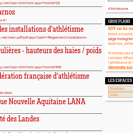
asp.net/main.html/html.aspx?htmlid=25
d'Athlétisme.
arnos
s.fr/
GROS PLANS
s installations d'athlétisme
RDV sur les ré
Notre actualité
p.net/main.pdf/pdf.aspx?path=/Reglement/installations-
page Instagra
astarnos_athle
culières - hauteurs des haies / poids
N'hésitez pas à
comptes What
l'athlétisme et 
asp.net/main.html/html.aspx?htmlid=819
demandez aux 
édération française d'athlétisme
LES ESPACES
dex.aspx
ligue Nouvelle Aquitaine LANA
ité des Landes