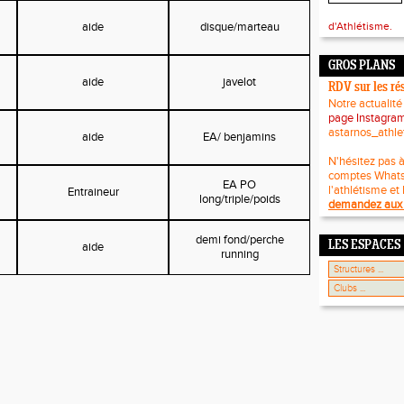
aide
disque/marteau
d'Athlétisme.
GROS PLANS
aide
javelot
RDV sur les ré
Notre actualité
page Instagra
astarnos_athle
aide
EA/ benjamins
N'hésitez pas à
comptes What
EA PO
l'athlétisme et 
Entraineur
long/triple/poids
demandez aux 
demi fond/perche
LES ESPACES
aide
running