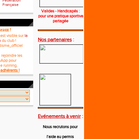
Fédération
Française
Valides - Handicapés :
pour une pratique sportive
partagée
seaux !
---
 est visible sur
la
Nos partenaires
:
m
du club !
tisme_officiel
 rejoindre les
sApp pour
le running,
adhérents !
---
Evénements à venir
:
Nous recrutons pour
l'aide au permis