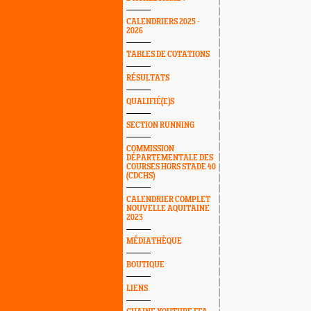
CALENDRIERS 2025 -
2026
TABLES DE COTATIONS
RÉSULTATS
QUALIFIÉ(E)S
SECTION RUNNING
COMMISSION
DÉPARTEMENTALE DES
COURSES HORS STADE 40
(CDCHS)
CALENDRIER COMPLET
NOUVELLE AQUITAINE
2023
MÉDIATHÈQUE
BOUTIQUE
LIENS