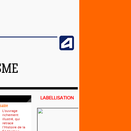
SME
LABELLISATION
naire
L'ouvrage
richement
illustré, qui
retrace
l’Histoire de la