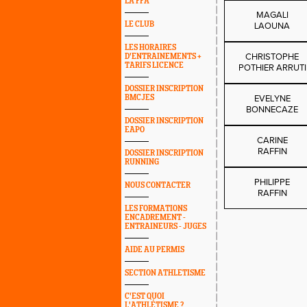
LA FFA
MAGALI
LE CLUB
LAOUNA
LES HORAIRES
CHRISTOPHE
D'ENTRAINEMENTS +
TARIFS LICENCE
POTHIER ARRUTI
DOSSIER INSCRIPTION
BMCJES
EVELYNE
BONNECAZE
DOSSIER INSCRIPTION
EAPO
CARINE
RAFFIN
DOSSIER INSCRIPTION
RUNNING
PHILIPPE
NOUS CONTACTER
RAFFIN
LES FORMATIONS
ENCADREMENT -
ENTRAINEURS - JUGES
AIDE AU PERMIS
SECTION ATHLETISME
C'EST QUOI
L'ATHLÉTISME ?