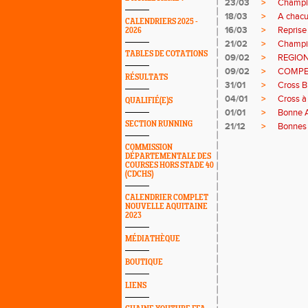
23/03
>
Champi
18/03
>
A chacun
CALENDRIERS 2025 -
16/03
>
Reprise
2026
21/02
>
Champi
TABLES DE COTATIONS
09/02
>
REGIO
09/02
>
COMPE
RÉSULTATS
31/01
>
Cross B
04/01
>
Cross à
QUALIFIÉ(E)S
01/01
>
Bonne 
SECTION RUNNING
21/12
>
Bonnes 
COMMISSION
DÉPARTEMENTALE DES
COURSES HORS STADE 40
(CDCHS)
CALENDRIER COMPLET
NOUVELLE AQUITAINE
2023
MÉDIATHÈQUE
BOUTIQUE
LIENS