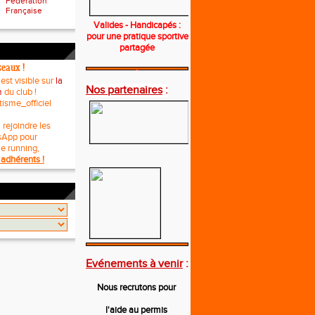
Fédération
Française
Valides - Handicapés :
pour une pratique sportive
partagée
seaux !
---
 est visible sur
la
Nos partenaires
:
m
du club !
tisme_officiel
 rejoindre les
sApp pour
le running,
adhérents !
---
Evénements à venir
:
Nous recrutons pour
l'aide au permis