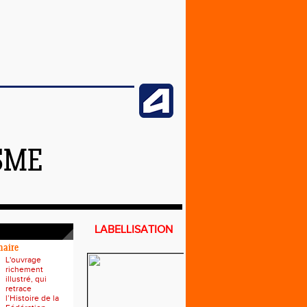
SME
LABELLISATION
naire
L'ouvrage
richement
illustré, qui
retrace
l’Histoire de la