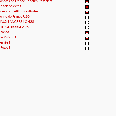
onnats de France Sapeurs-Pompiers
 son objectif !
 des compétitions estivales
onne de France U20
NAUX LANCERS LONGS
TITION BORDEAUX
izanos
 la Maison !
Année !
Fêtes !