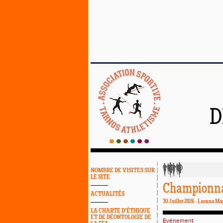
D
NOMBRE DE VISITES SUR
LE SITE
Championna
ACTUALITÉS
30 Juillet 2026 - Laouna Ma
LA CHARTE D'ÉTHIQUE
ET DE DÉONTOLOGIE DE
Evénement