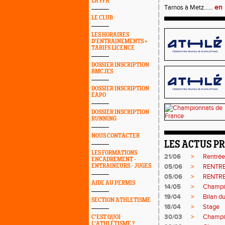
LA FFA
Tarnos à Metz......
en 
LE CLUB
LES HORAIRES
D'ENTRAINEMENTS +
TARIFS LICENCE
DOSSIER INSCRIPTION
BMCJES
DOSSIER INSCRIPTION
EAPO
DOSSIER INSCRIPTION
RUNNING
NOUS CONTACTER
LES ACTUS P
LES FORMATIONS
21/06
>
Rentré
ENCADREMENT -
ENTRAINEURS - JUGES
05/06
>
RENTRE
05/06
>
RENTRE
AIDE AU PERMIS
14/05
>
Champi
19/04
>
Bilan d
SECTION ATHLETISME
18/04
>
Stage
30/03
>
Champi
C'EST QUOI
L'ATHLÉTISME ?