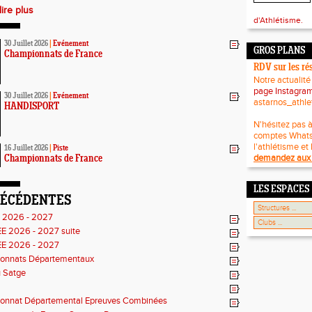
lire plus
d'Athlétisme.
30 Juillet 2026
|
Evénement
GROS PLANS
Championnats de France
RDV sur les ré
Notre actualité
page Instagra
30 Juillet 2026
|
Evénement
astarnos_athle
HANDISPORT
N'hésitez pas à
comptes What
l'athlétisme et 
16 Juillet 2026
|
Piste
demandez aux 
Championnats de France
LES ESPACES
RÉCÉDENTES
e 2026 - 2027
E 2026 - 2027 suite
E 2026 - 2027
onnats Départementaux
u Satge
onnat Départemental Epreuves Combinées